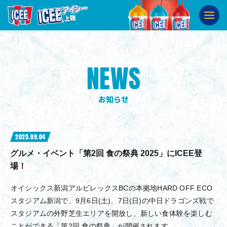
ABOUT
ICEEとは
SHOP
販売店舗
NEWS
SNS
公式SNS
お知らせ
2025.09.04
グルメ・イベント「第2回 食の祭典 2025」にICEE登
場！
オイシックス新潟アルビレックスBCの本拠地HARD OFF ECO
スタジアム新潟で、9月6日(土)、7日(日)の中日ドラゴンズ戦で
スタジアムの外野芝生エリアを開放し、新しい食体験を楽しむ
ことができる「第2回 食の祭典」が開催されます。