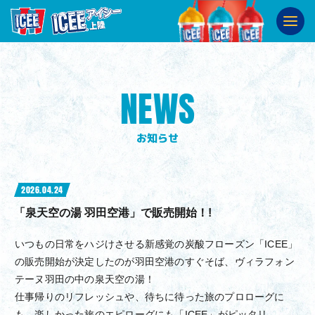
ABOUT
ICEEとは
SHOP
販売店舗
NEWS
SNS
公式SNS
お知らせ
2026.04.24
「泉天空の湯 羽田空港」で販売開始！!
いつもの日常をハジけさせる新感覚の炭酸フローズン「ICEE」
の販売開始が決定したのが羽田空港のすぐそば、ヴィラフォン
テーヌ羽田の中の泉天空の湯！
仕事帰りのリフレッシュや、待ちに待った旅のプロローグに
も、楽しかった旅のエピローグにも「ICEE」がピッタリ。