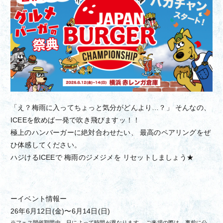
「え？梅雨に入ってちょっと気分がどんより…？」 そんなの、
ICEEを飲めば一発で吹き飛びますッ！！
極上のハンバーガーに絶対合わせたい、 最高のペアリングをぜ
ひ体感してください。
ハジけるICEEで 梅雨のジメジメを リセットしましょう★
ーイベント情報ー
26年6月12日(金)〜6月14日(日)
※フェス開催期間中、日によって時間が異なります。 ご来場の際は、事前に公