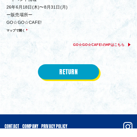
26年6月18日(木)〜8月31日(月)
ー販売場所ー
GO☆GO☆CAFE!
マップで開く
GO☆GO☆CAFE!のHPはこちら
RETURN
CONTACT
COMPANY
PRIVACY POLICY