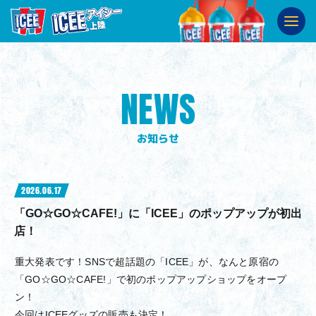
ABOUT
ICEEとは
SHOP
販売店舗
NEWS
SNS
公式SNS
お知らせ
2026.06.17
「GO☆GO☆CAFE!」に「ICEE」のポップアップが初出
店！
重大発表です！SNSで超話題の「ICEE」が、なんと原宿の
「GO☆GO☆CAFE!」で初のポップアップショップをオープ
ン！
今回はICEEグッズの販売も決定！