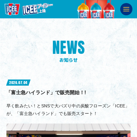
ABOUT
ICEEとは
SHOP
販売店舗
NEWS
SNS
公式SNS
お知らせ
2026.07.04
「富士急ハイランド」で販売開始！!
早く飲みたい！とSNSで大バズり中の炭酸フローズン「ICEE」
が、「富士急ハイランド」でも販売スタート！